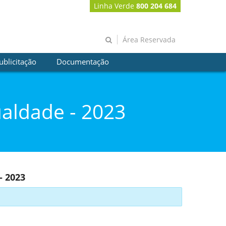
Linha Verde
800 204 684
Área Reservada
ublicitação
Documentação
aldade - 2023
- 2023