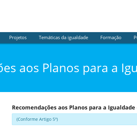
Projetos
Temáticas da igualdade
Formação
P
s aos Planos para a Igu
Recomendações aos Planos para a Igualdade 
(Conforme Artigo 5º)