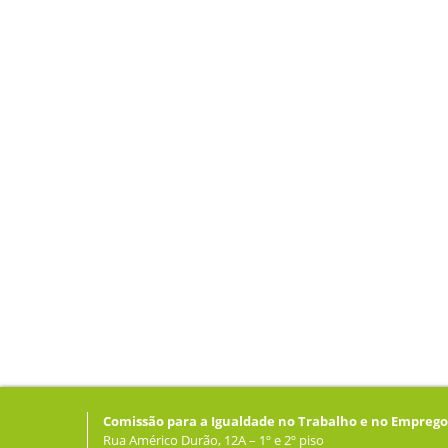
Comissão para a Igualdade no Trabalho e no Emprego
Rua Américo Durão, 12A – 1º e 2º piso