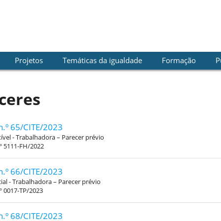
Projetos
Temáticas da igualdade
Formação
P
ceres
n.º 65/CITE/2023
xível - Trabalhadora – Parecer prévio
.º 5111-FH/2022
n.º 66/CITE/2023
al - Trabalhadora – Parecer prévio
º 0017-TP/2023
n.º 68/CITE/2023