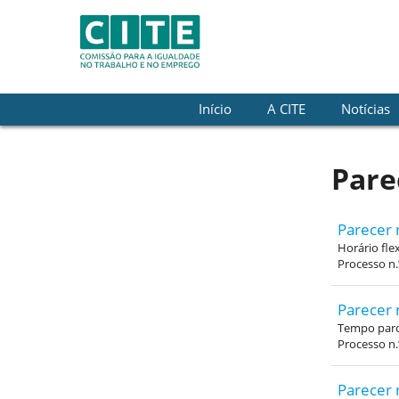
Skip to Content
Início
A CITE
Notícias
Pare
Parecer 
Horário fle
Processo n
Parecer 
Tempo parci
Processo n.
Parecer 