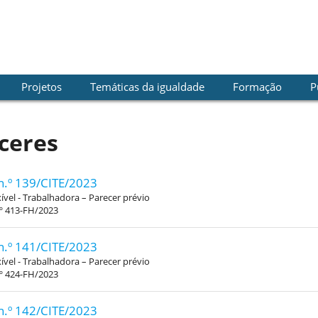
Projetos
Temáticas da igualdade
Formação
P
ceres
n.º 139/CITE/2023
xível - Trabalhadora – Parecer prévio
.º 413-FH/2023
n.º 141/CITE/2023
xível - Trabalhadora – Parecer prévio
.º 424-FH/2023
n.º 142/CITE/2023