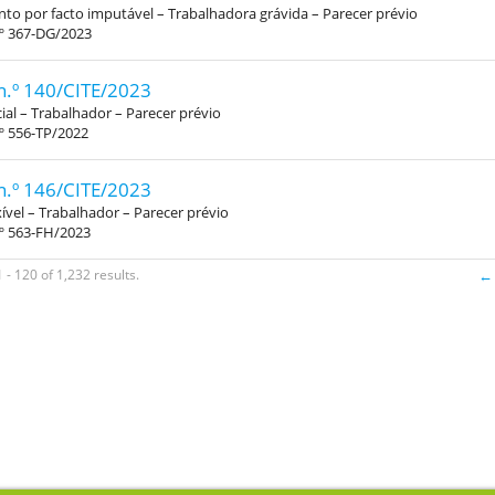
o por facto imputável – Trabalhadora grávida – Parecer prévio
.º 367-DG/2023
n.º 140/CITE/2023
al – Trabalhador – Parecer prévio
º 556-TP/2022
n.º 146/CITE/2023
xível – Trabalhador – Parecer prévio
.º 563-FH/2023
- 120 of 1,232 results.
← 