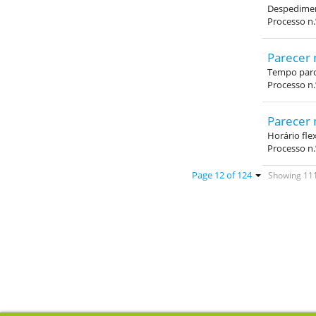
Despediment
Processo n
Parecer 
Tempo parci
Processo n.
Parecer 
Horário fle
Processo n
Showing 111 
Page 12 of 124