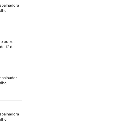
trabalhadora
alho,
do outro,
 de 12 de
rabalhador
alho,
trabalhadora
alho,