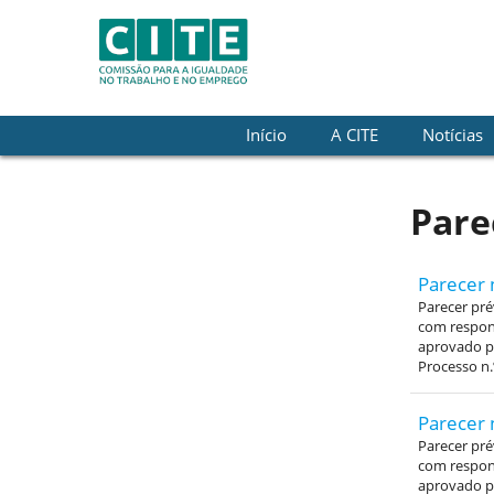
Skip to Content
Início
A CITE
Notícias
Pare
Parecer 
Parecer pré
com respons
aprovado pe
Processo n.
Parecer 
Parecer pré
com respons
aprovado pe