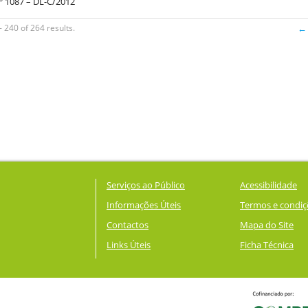
º 1087 – DL-C/2012
 240 of 264 results.
← 
Serviços ao Público
Acessibilidade
Informações Úteis
Termos e condiç
Contactos
Mapa do Site
Links Úteis
Ficha Técnica