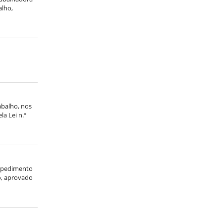
alho,
abalho, nos
la Lei n.º
espedimento
ho, aprovado