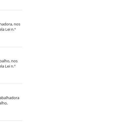
lhadora, nos
la Lei n.º
balho, nos
la Lei n.º
trabalhadora
alho,