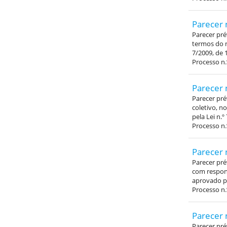
Parecer 
Parecer pré
termos do n
7/2009, de 
Processo n.
Parecer 
Parecer pré
coletivo, n
pela Lei n.º
Processo n.
Parecer 
Parecer pré
com respons
aprovado pe
Processo n.
Parecer 
Parecer pré