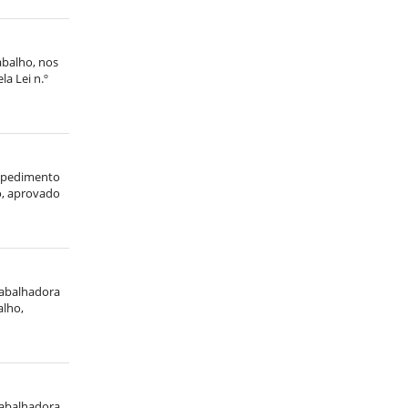
abalho, nos
la Lei n.º
espedimento
ho, aprovado
trabalhadora
alho,
trabalhadora