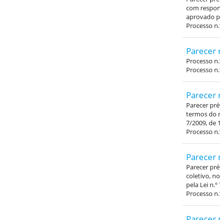
com respons
aprovado pe
Processo n.
Parecer 
Processo n
Processo n.
Parecer 
Parecer pré
termos do n
7/2009, de 
Processo n.
Parecer 
Parecer pré
coletivo, n
pela Lei n.º
Processo n.
Parecer 