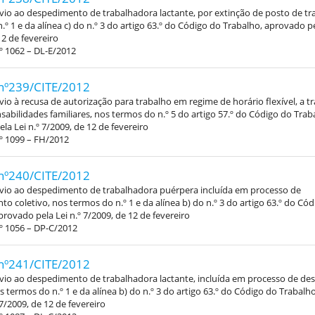
vio ao despedimento de trabalhadora lactante, por extinção de posto de tr
.º 1 e da alínea c) do n.º 3 do artigo 63.º do Código do Trabalho, aprovado pe
12 de fevereiro
º 1062 – DL-E/2012
nº239/CITE/2012
vio à recusa de autorização para trabalho em regime de horário flexível, a t
abilidades familiares, nos termos do n.º 5 do artigo 57.º do Código do Trab
la Lei n.º 7/2009, de 12 de fevereiro
º 1099 – FH/2012
nº240/CITE/2012
évio ao despedimento de trabalhadora puérpera incluída em processo de
o coletivo, nos termos do n.º 1 e da alínea b) do n.º 3 do artigo 63.º do Có
provado pela Lei n.º 7/2009, de 12 de fevereiro
º 1056 – DP-C/2012
nº241/CITE/2012
vio ao despedimento de trabalhadora lactante, incluída em processo de d
os termos do n.º 1 e da alínea b) do n.º 3 do artigo 63.º do Código do Trabal
 7/2009, de 12 de fevereiro