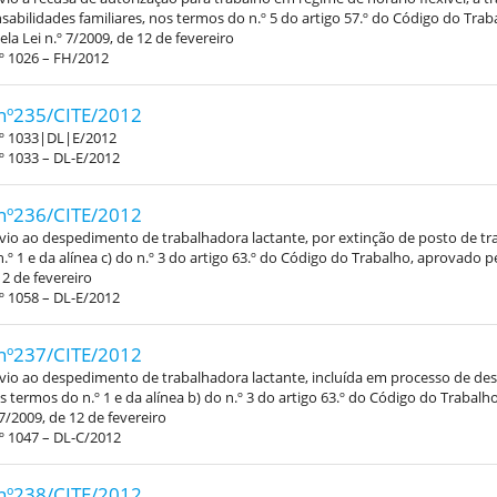
abilidades familiares, nos termos do n.º 5 do artigo 57.º do Código do Trab
la Lei n.º 7/2009, de 12 de fevereiro
º 1026 – FH/2012
nº235/CITE/2012
.º 1033|DL|E/2012
º 1033 – DL-E/2012
nº236/CITE/2012
vio ao despedimento de trabalhadora lactante, por extinção de posto de tr
.º 1 e da alínea c) do n.º 3 do artigo 63.º do Código do Trabalho, aprovado pe
12 de fevereiro
º 1058 – DL-E/2012
nº237/CITE/2012
vio ao despedimento de trabalhadora lactante, incluída em processo de d
os termos do n.º 1 e da alínea b) do n.º 3 do artigo 63.º do Código do Trabal
 7/2009, de 12 de fevereiro
º 1047 – DL-C/2012
nº238/CITE/2012