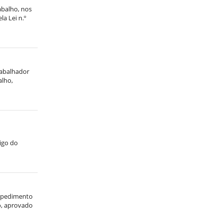
abalho, nos
la Lei n.º
rabalhador
alho,
digo do
espedimento
ho, aprovado