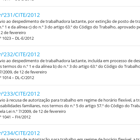
nº231/CITE/2012
vio ao despedimento de trabalhadora lactante, por extinção de posto de tr
.º 1 e da alínea c) do n.º 3 do artigo 63.º do Código do Trabalho, aprovado pe
12 de fevereiro
º 1023 – DL-E/2012
nº232/CITE/2012
vio ao despedimento de trabalhadora lactante, incluída em processo de d
os termos do n.º 1 e da alínea b) do n.º 3 do artigo 63.º do Código do Trabal
 7/2009, de 12 de fevereiro
º 1014 – DL-C/2012
nº233/CITE/2012
vio à recusa de autorização para trabalho em regime de horário flexível, a 
abilidades familiares, nos termos do n.º 5 do artigo 57.º do Código do Trab
la Lei n.º 7/2009, de 12 de fevereiro
º 1041 – FH/2012
nº234/CITE/2012
vio à recusa de autorização para trabalho em regime de horário flexível, a 