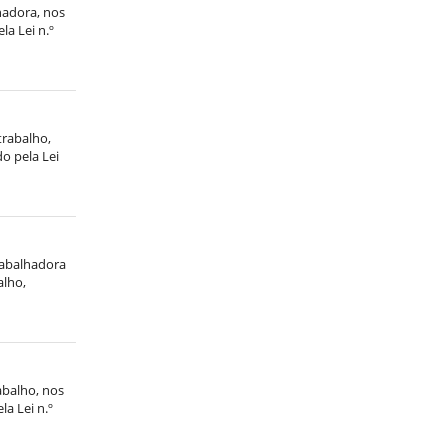
hadora, nos
la Lei n.º
trabalho,
do pela Lei
trabalhadora
alho,
abalho, nos
la Lei n.º