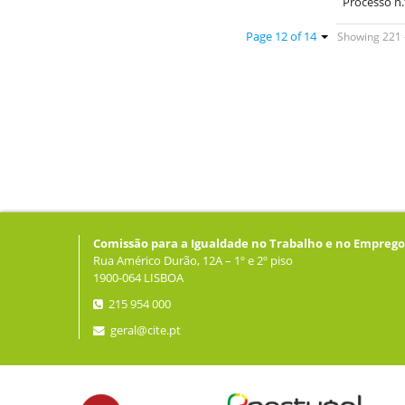
Processo n.
Showing 221 -
Page 12 of 14
Comissão para a Igualdade no Trabalho e no Emprego
Rua Américo Durão, 12A – 1º e 2º piso
1900-064 LISBOA
215 954 000
geral@cite.pt