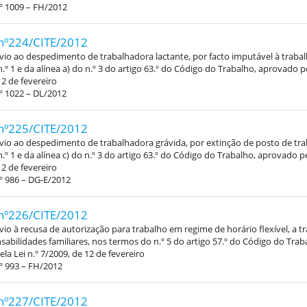
º 1009 – FH/2012
nº224/CITE/2012
vio ao despedimento de trabalhadora lactante, por facto imputável à traba
.º 1 e da alínea a) do n.º 3 do artigo 63.º do Código do Trabalho, aprovado pe
12 de fevereiro
º 1022 – DL/2012
nº225/CITE/2012
vio ao despedimento de trabalhadora grávida, por extinção de posto de tra
.º 1 e da alínea c) do n.º 3 do artigo 63.º do Código do Trabalho, aprovado pe
12 de fevereiro
º 986 – DG-E/2012
nº226/CITE/2012
vio à recusa de autorização para trabalho em regime de horário flexível, a 
abilidades familiares, nos termos do n.º 5 do artigo 57.º do Código do Trab
la Lei n.º 7/2009, de 12 de fevereiro
º 993 – FH/2012
nº227/CITE/2012