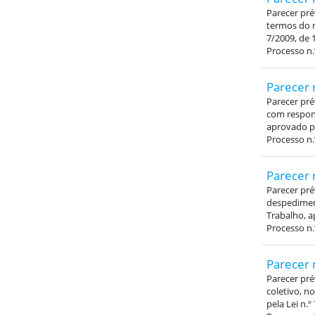
Parecer pré
termos do n
7/2009, de 
Processo n.
Parecer 
Parecer pré
com respons
aprovado pe
Processo n.
Parecer 
Parecer pr
despediment
Trabalho, a
Processo n.
Parecer 
Parecer pré
coletivo, n
pela Lei n.º