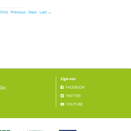
First
Previous
Next
Last →
Siga-nos
ões
FACEBOOK
TWITTER
YOUTUBE