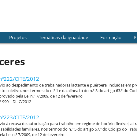
Projetos
Temáticas da igualdade
Formação
P
ceres
nº222/CITE/2012
vio ao despedimento de trabalhadoras lactante e puérpera, incluídas em p
o coletivo, nos termos do n.º 1 e da alínea b) do n.º 3 do artigo 63.º do Có
provado pela Lei n.º 7/2009, de 12 de fevereiro
º 990 – DL-C/2012
nº223/CITE/2012
vio à recusa de autorização para trabalho em regime de horário flexível, a 
abilidades familiares, nos termos do n.º 5 do artigo 57.º do Código do Trab
la Lei n.º 7/2009, de 12 de fevereiro