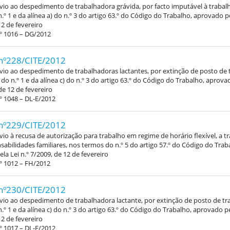
vio ao despedimento de trabalhadora grávida, por facto imputável à trabal
.º 1 e da alínea a) do n.º 3 do artigo 63.º do Código do Trabalho, aprovado pe
12 de fevereiro
º 1016 – DG/2012
nº228/CITE/2012
vio ao despedimento de trabalhadoras lactantes, por extinção de posto de 
do n.º 1 e da alínea c) do n.º 3 do artigo 63.º do Código do Trabalho, aprova
de 12 de fevereiro
º 1048 – DL-E/2012
nº229/CITE/2012
vio à recusa de autorização para trabalho em regime de horário flexível, a 
abilidades familiares, nos termos do n.º 5 do artigo 57.º do Código do Trab
la Lei n.º 7/2009, de 12 de fevereiro
º 1012 – FH/2012
nº230/CITE/2012
vio ao despedimento de trabalhadora lactante, por extinção de posto de tr
.º 1 e da alínea c) do n.º 3 do artigo 63.º do Código do Trabalho, aprovado pe
12 de fevereiro
º 1017 – DL-E/2012