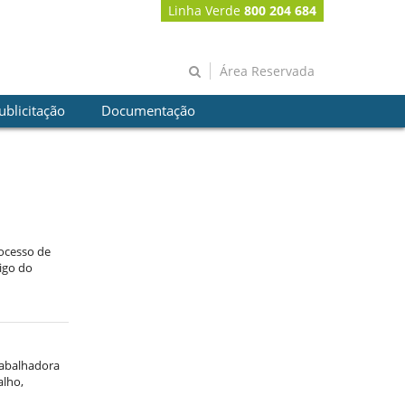
Linha Verde
800 204 684
Área Reservada
ublicitação
Documentação
rocesso de
digo do
trabalhadora
alho,