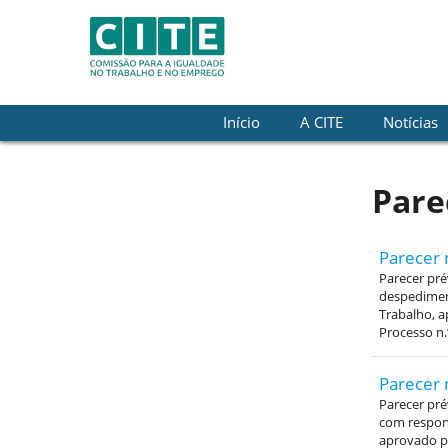
Skip to Content
Início
A CITE
Notícias
Pare
Parecer 
Parecer pré
despediment
Trabalho, a
Processo n.
Parecer 
Parecer pré
com respons
aprovado pe