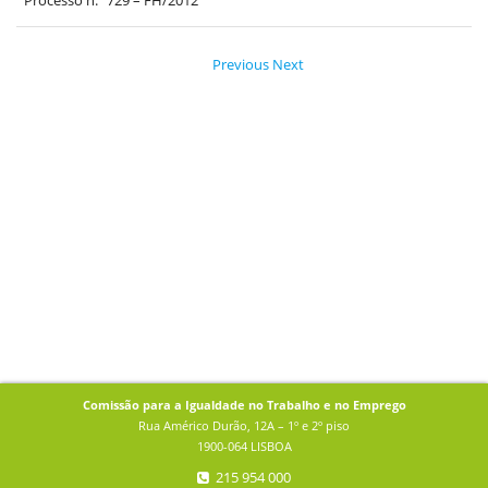
Processo n.º 729 – FH/2012
Previous
Next
Comissão para a Igualdade no Trabalho e no Emprego
Rua Américo Durão, 12A – 1º e 2º piso
1900-064 LISBOA
215 954 000