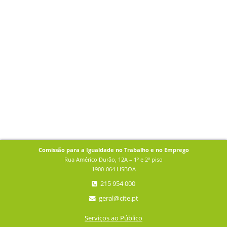
Comissão para a Igualdade no Trabalho e no Emprego
Rua Américo Durão, 12A – 1º e 2º piso
1900-064 LISBOA
215 954 000
geral@cite.pt
Serviços ao Público