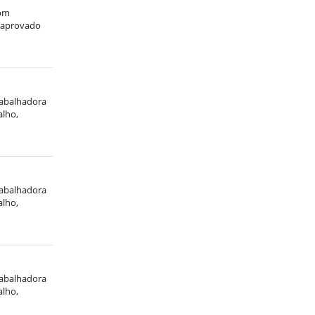
com
, aprovado
trabalhadora
alho,
trabalhadora
alho,
trabalhadora
alho,