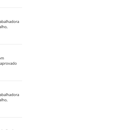
trabalhadora
alho,
com
, aprovado
trabalhadora
alho,