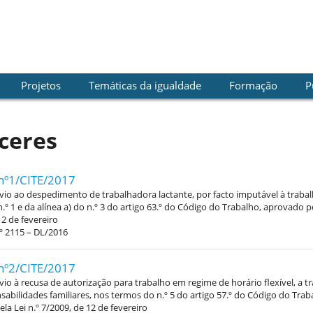
Projetos
Temáticas da igualdade
Formação
P
ceres
nº1/CITE/2017
vio ao despedimento de trabalhadora lactante, por facto imputável à traba
.º 1 e da alínea a) do n.º 3 do artigo 63.º do Código do Trabalho, aprovado pe
12 de fevereiro
º 2115 – DL/2016
nº2/CITE/2017
vio à recusa de autorização para trabalho em regime de horário flexível, a 
abilidades familiares, nos termos do n.º 5 do artigo 57.º do Código do Trab
la Lei n.º 7/2009, de 12 de fevereiro