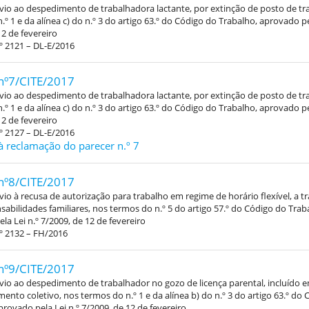
vio ao despedimento de trabalhadora lactante, por extinção de posto de tr
.º 1 e da alínea c) do n.º 3 do artigo 63.º do Código do Trabalho, aprovado pe
12 de fevereiro
º 2121 – DL-E/2016
nº7/CITE/2017
vio ao despedimento de trabalhadora lactante, por extinção de posto de tr
.º 1 e da alínea c) do n.º 3 do artigo 63.º do Código do Trabalho, aprovado pe
12 de fevereiro
º 2127 – DL-E/2016
à reclamação do parecer n.º 7
nº8/CITE/2017
vio à recusa de autorização para trabalho em regime de horário flexível, a 
abilidades familiares, nos termos do n.º 5 do artigo 57.º do Código do Trab
la Lei n.º 7/2009, de 12 de fevereiro
º 2132 – FH/2016
nº9/CITE/2017
vio ao despedimento de trabalhador no gozo de licença parental, incluído 
ento coletivo, nos termos do n.º 1 e da alínea b) do n.º 3 do artigo 63.º do
provado pela Lei n.º 7/2009, de 12 de fevereiro