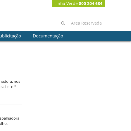
Linha Verde
800 204 684
Área Reservada
ublicitação
Documentação
lhadora, nos
la Lei n.º
trabalhadora
alho,