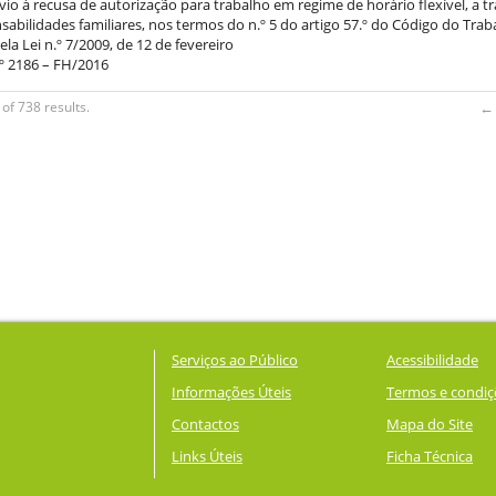
vio à recusa de autorização para trabalho em regime de horário flexível, a 
abilidades familiares, nos termos do n.º 5 do artigo 57.º do Código do Trab
la Lei n.º 7/2009, de 12 de fevereiro
º 2186 – FH/2016
of 738 results.
← 
Serviços ao Público
Acessibilidade
Informações Úteis
Termos e condiç
Contactos
Mapa do Site
Links Úteis
Ficha Técnica