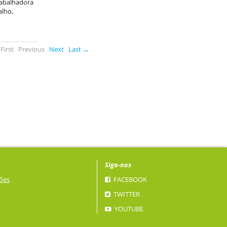
trabalhadora
alho,
First
Previous
Next
Last →
Siga-nos
ões
FACEBOOK
TWITTER
YOUTUBE