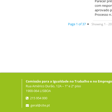
Parecer pré
com respons
aprovado pe
Processo n.
Showing 1 - 20 
Page 1 of 37
Comissão para a Igualdade no Trabalho e no Emprego
Rua Américo Durão, 12A – 1º e 2º piso
1900-064 LISBOA
215 954 000
geral@cite.pt