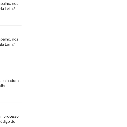
abalho, nos
la Lei n.º
abalho, nos
la Lei n.º
trabalhadora
alho,
em processo
 Código do