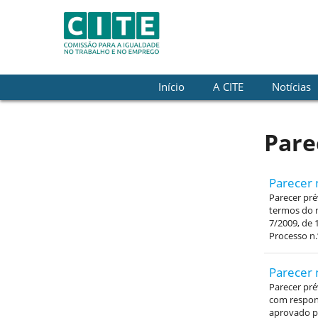
Skip to Content
Início
A CITE
Notícias
Pare
Parecer 
Parecer pré
termos do n
7/2009, de 
Processo n.
Parecer 
Parecer pré
com respons
aprovado pe