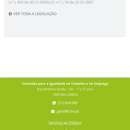
n.º L 403 de 30-12-2006) J.O. n.º L 54 de 22-02-2007
VER TODA A LEGISLAÇÃO
Comissão para a Igualdade no Trabalho e no Emprego
Rua Américo Durão, 12A – 1º e 2º piso
1900-064 LISBOA
215 954 000
geral@cite.pt
Serviços ao Público