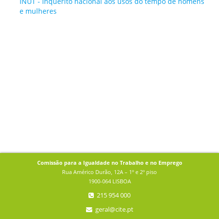
INUT - Inquérito nacional aos usos do tempo de homens
e mulheres
Comissão para a Igualdade no Trabalho e no Emprego
Rua Américo Durão, 12A – 1º e 2º piso
1900-064 LISBOA
215 954 000
geral@cite.pt