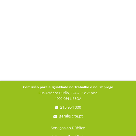
Comissão para a Igualdade no Trabalho e no Emprego
Rua Américo Durão, 12A – 1º e 2º piso
1900-064 LISBOA
215 954 000
geral@cite.pt
Serviços ao Público