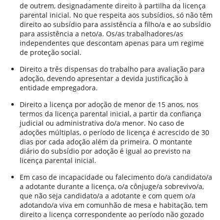
de outrem, designadamente direito à partilha da licença
parental inicial. No que respeita aos subsídios, só não têm
direito ao subsídio para assistência a filho/a e ao subsídio
para assistência a neto/a. Os/as trabalhadores/as
independentes que descontam apenas para um regime
de proteção social.
Direito a três dispensas do trabalho para avaliação para
adoção, devendo apresentar a devida justificação à
entidade empregadora.
Direito a licença por adoção de menor de 15 anos, nos
termos da licença parental inicial, a partir da confiança
judicial ou administrativa do/a menor. No caso de
adoções múltiplas, o período de licença é acrescido de 30
dias por cada adoção além da primeira. O montante
diário do subsídio por adoção é igual ao previsto na
licença parental inicial.
Em caso de incapacidade ou falecimento do/a candidato/a
a adotante durante a licença, o/a cônjuge/a sobrevivo/a,
que não seja candidato/a a adotante e com quem o/a
adotando/a viva em comunhão de mesa e habitação, tem
direito a licença correspondente ao período não gozado