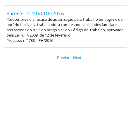
Parecer nº240/CITE/2016
Parecer prévio à recusa de autorização para trabalho em regime de
horário flexível, a trabalhadora com responsabilidades familiares,
nos termos do n.º 5 do artigo 57.º do Código do Trabalho, aprovado
pela Lei n.º 7/2009, de 12 de fevereiro
Processo n.º 738 – FH/2016
Previous
Next