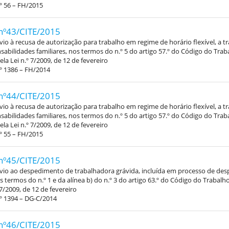
º 56 – FH/2015
nº43/CITE/2015
vio à recusa de autorização para trabalho em regime de horário flexível, a 
abilidades familiares, nos termos do n.º 5 do artigo 57.º do Código do Trab
la Lei n.º 7/2009, de 12 de fevereiro
º 1386 – FH/2014
nº44/CITE/2015
vio à recusa de autorização para trabalho em regime de horário flexível, a 
abilidades familiares, nos termos do n.º 5 do artigo 57.º do Código do Trab
la Lei n.º 7/2009, de 12 de fevereiro
º 55 – FH/2015
nº45/CITE/2015
évio ao despedimento de trabalhadora grávida, incluída em processo de de
os termos do n.º 1 e da alínea b) do n.º 3 do artigo 63.º do Código do Trabal
 7/2009, de 12 de fevereiro
º 1394 – DG-C/2014
nº46/CITE/2015