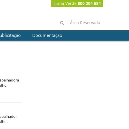
Linha Verde
800 204 684
Área Reservada
ublicitação
Documentação
trabalhadora
alho,
rabalhador
alho,