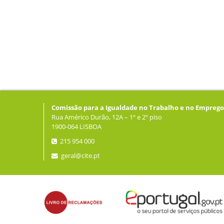
Comissão para a Igualdade no Trabalho e no Emprego
Rua Américo Durão, 12A – 1º e 2º piso
1900-064 LISBOA
215 954 000
geral@cite.pt