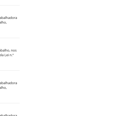
trabalhadora
alho,
abalho, nos
la Lei n.º
trabalhadora
alho,
trabalhadora