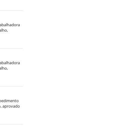
trabalhadora
alho,
trabalhadora
alho,
spedimento
ho, aprovado