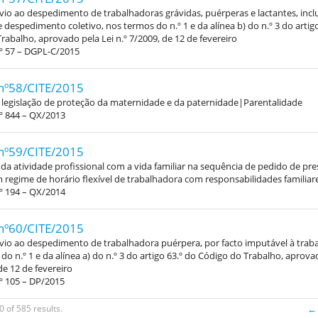
vio ao despedimento de trabalhadoras grávidas, puérperas e lactantes, inc
 despedimento coletivo, nos termos do n.º 1 e da alínea b) do n.º 3 do artigo
rabalho, aprovado pela Lei n.º 7/2009, de 12 de fevereiro
º 57 – DGPL-C/2015
nº58/CITE/2015
 legislação de proteção da maternidade e da paternidade|Parentalidade
º 844 – QX/2013
nº59/CITE/2015
 da atividade profissional com a vida familiar na sequência de pedido de pr
 regime de horário flexível de trabalhadora com responsabilidades familiar
º 194 – QX/2014
nº60/CITE/2015
vio ao despedimento de trabalhadora puérpera, por facto imputável à trab
do n.º 1 e da alínea a) do n.º 3 do artigo 63.º do Código do Trabalho, aprova
de 12 de fevereiro
º 105 – DP/2015
0 of 585 results.
← 