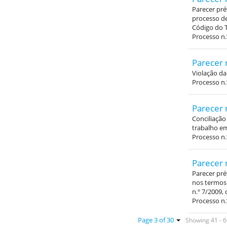
Parecer pré
processo de
Código do T
Processo n.
Parecer 
Violação da
Processo n.
Parecer 
Conciliação
trabalho em
Processo n.
Parecer 
Parecer pré
nos termos 
n.º 7/2009, 
Processo n.
Showing 41 - 6
Page 3 of 30