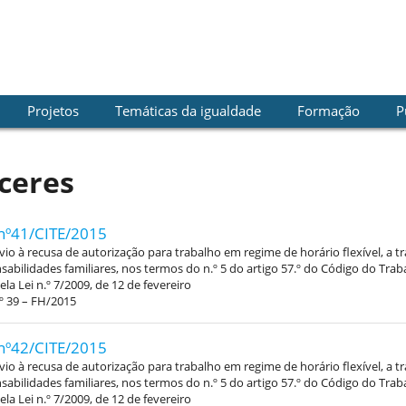
Projetos
Temáticas da igualdade
Formação
P
ceres
nº41/CITE/2015
vio à recusa de autorização para trabalho em regime de horário flexível, a 
abilidades familiares, nos termos do n.º 5 do artigo 57.º do Código do Trab
la Lei n.º 7/2009, de 12 de fevereiro
º 39 – FH/2015
nº42/CITE/2015
vio à recusa de autorização para trabalho em regime de horário flexível, a t
abilidades familiares, nos termos do n.º 5 do artigo 57.º do Código do Trab
la Lei n.º 7/2009, de 12 de fevereiro