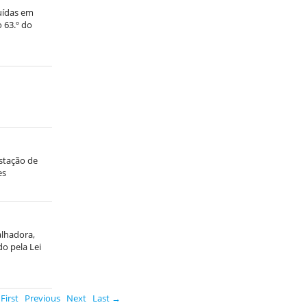
luídas em
 63.º do
estação de
es
alhadora,
do pela Lei
First
Previous
Next
Last →