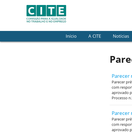
Skip to Content
Início
A CITE
Notícias
Pare
Parecer 
Parecer pré
com respons
aprovado pe
Processo n.
Parecer 
Parecer pré
com respons
aprovado pe