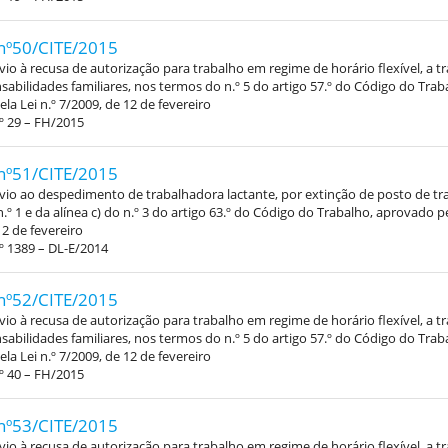
nº50/CITE/2015
vio à recusa de autorização para trabalho em regime de horário flexível, a 
abilidades familiares, nos termos do n.º 5 do artigo 57.º do Código do Trab
la Lei n.º 7/2009, de 12 de fevereiro
º 29 – FH/2015
nº51/CITE/2015
vio ao despedimento de trabalhadora lactante, por extinção de posto de tr
.º 1 e da alínea c) do n.º 3 do artigo 63.º do Código do Trabalho, aprovado pe
12 de fevereiro
º 1389 – DL-E/2014
nº52/CITE/2015
vio à recusa de autorização para trabalho em regime de horário flexível, a 
abilidades familiares, nos termos do n.º 5 do artigo 57.º do Código do Trab
la Lei n.º 7/2009, de 12 de fevereiro
º 40 – FH/2015
nº53/CITE/2015
vio à recusa de autorização para trabalho em regime de horário flexível, a 