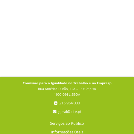
Comissão para a Igualdade no Trabalho e no Emprego
Rua Américo Durão, 12A – 1º e 2º piso
1900-064 LISBOA
215 954 000
geral@cite.pt
Serviços ao Público
Informações Úteis