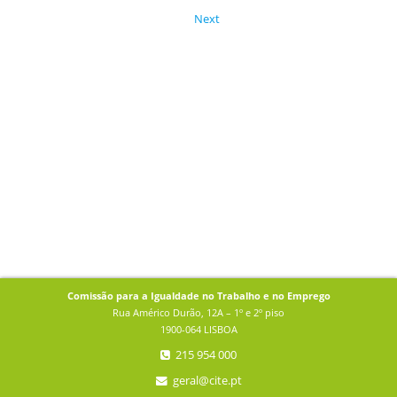
Next
Comissão para a Igualdade no Trabalho e no Emprego
Rua Américo Durão, 12A – 1º e 2º piso
1900-064 LISBOA
215 954 000
geral@cite.pt