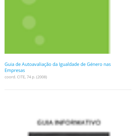
Guia de Autoavaliação da Igualdade de Género nas
Empresas
coord. CITE, 74 p. (2008)