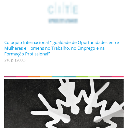
Colóquio Internacional “Igualdade de Oportunidades entre
Mulheres e Homens no Trabalho, no Emprego e na
Formação Profissional”
216 p. (2000)