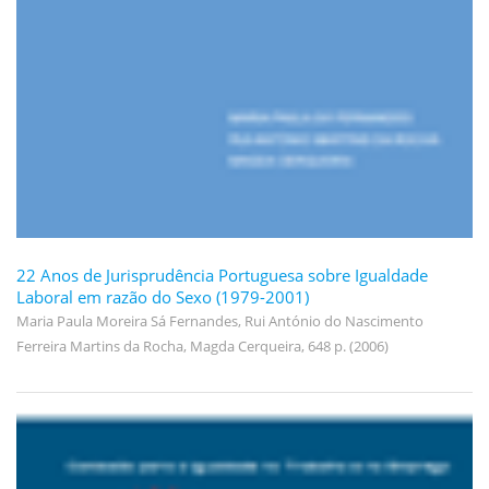
22 Anos de Jurisprudência Portuguesa sobre Igualdade
Laboral em razão do Sexo (1979-2001)
Maria Paula Moreira Sá Fernandes, Rui António do Nascimento
Ferreira Martins da Rocha, Magda Cerqueira, 648 p. (2006)