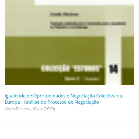
Igualdade de Oportunidades e Negociação Colectiva na
Europa - Análise do Processo de Negociação
Linda Dickens, 104 p. (2000)