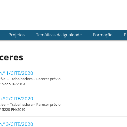
Projetos
Temáticas da igualdade
Formação
P
ceres
n.º 1/CITE/2020
xível – Trabalhadora – Parecer prévio
º 5227-TP/2019
n.º 2/CITE/2020
xível – Trabalhadora – Parecer prévio
.º 5228-FH/2019
n.º 3/CITE/2020