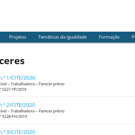
Projetos
Temáticas da igualdade
Formação
P
ceres
n.º 1/CITE/2020
xível – Trabalhadora – Parecer prévio
º 5227-TP/2019
n.º 2/CITE/2020
xível – Trabalhadora – Parecer prévio
.º 5228-FH/2019
n.º 3/CITE/2020