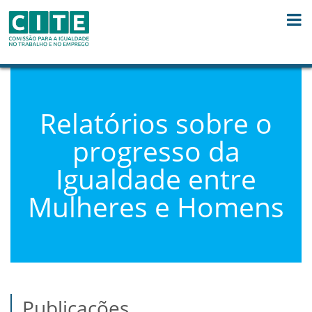
Saltar para o conteúdo
Relatórios sobre o
progresso da
Igualdade entre
Mulheres e Homens
Publicações