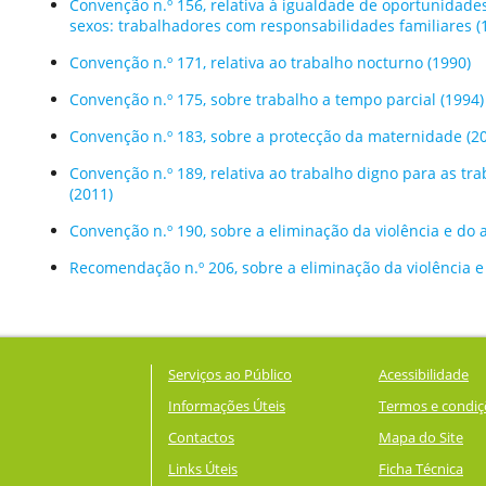
Convenção n.º 156, relativa à igualdade de oportunidade
sexos: trabalhadores com responsabilidades familiares (
Convenção n.º 171, relativa ao trabalho nocturno (1990)
Convenção n.º 175, sobre trabalho a tempo parcial (1994)
Convenção n.º 183, sobre a protecção da maternidade (2
Convenção n.º 189, relativa ao trabalho digno para as tr
(2011)
Convenção n.º 190, sobre a eliminação da violência e do
Recomendação n.º 206, sobre a eliminação da violência 
Serviços ao Público
Acessibilidade
Informações Úteis
Termos e condiç
Contactos
Mapa do Site
Links Úteis
Ficha Técnica