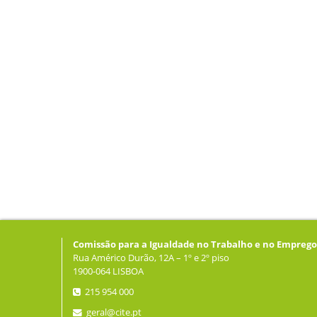
Comissão para a Igualdade no Trabalho e no Emprego
Rua Américo Durão, 12A – 1º e 2º piso
1900-064 LISBOA
215 954 000
geral@cite.pt