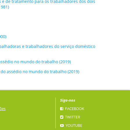
s e de tratamento para os trabalhadores dos dois
1981)
000)
abalhadoras e trabalhadores do serviço doméstico
 assédio no mundo do trabalho (2019)
e do assédio no mundo do trabalho (2019)
Siga-nos
ões
FACEBOOK
TWITTER
YOUTUBE