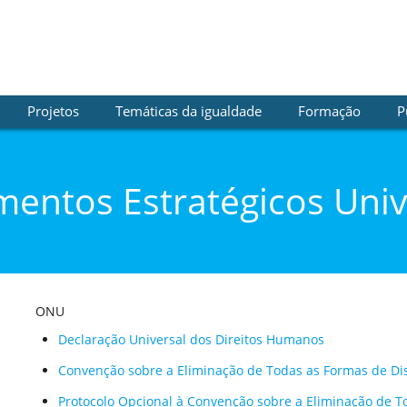
Projetos
Temáticas da igualdade
Formação
P
entos Estratégicos Univ
ONU
Declaração Universal dos Direitos Humanos
Convenção sobre a Eliminação de Todas as Formas de Di
Protocolo Opcional à Convenção sobre a Eliminação de T