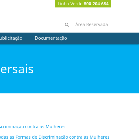
Linha Verde
800 204 684
Área Reservada
ublicitação
Documentação
ersais
scriminação contra as Mulheres
odas as Formas de Discriminação contra as Mulheres