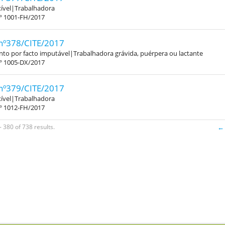
xível|Trabalhadora
.º 1001-FH/2017
nº378/CITE/2017
to por facto imputável|Trabalhadora grávida, puérpera ou lactante
.º 1005-DX/2017
nº379/CITE/2017
xível|Trabalhadora
.º 1012-FH/2017
 380 of 738 results.
← 