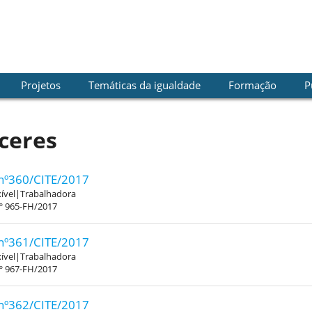
Projetos
Temáticas da igualdade
Formação
P
ceres
nº360/CITE/2017
xível|Trabalhadora
.º 965-FH/2017
nº361/CITE/2017
xível|Trabalhadora
.º 967-FH/2017
nº362/CITE/2017