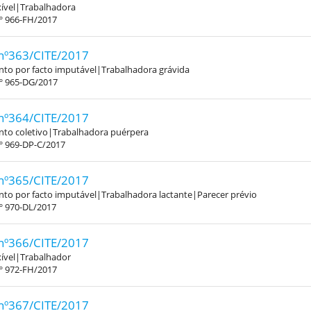
xível|Trabalhadora
.º 966-FH/2017
nº363/CITE/2017
to por facto imputável|Trabalhadora grávida
.º 965-DG/2017
nº364/CITE/2017
to coletivo|Trabalhadora puérpera
º 969-DP-C/2017
nº365/CITE/2017
to por facto imputável|Trabalhadora lactante|Parecer prévio
º 970-DL/2017
nº366/CITE/2017
xível|Trabalhador
.º 972-FH/2017
nº367/CITE/2017