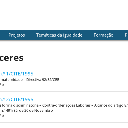
Projetos
Temáticas da igualdade
Formação
P
ceres
n.º 1/CITE/1995
 maternidade – Directiva 92/85/CEE
º #
n.º 2/CITE/1995
 forma discriminatória – Contra-ordenações Laborais – Alcance do artigo 8.
 n.º 491/85, de 26 de Novembro
º #