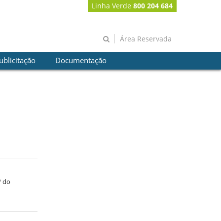
Linha Verde
800 204 684
Área Reservada
ublicitação
Documentação
º do