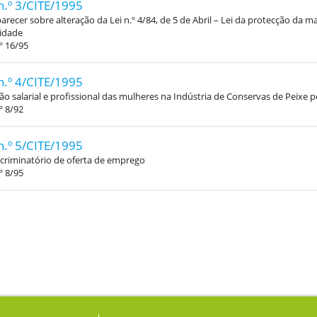
n.º 3/CITE/1995
arecer sobre alteração da Lei n.º 4/84, de 5 de Abril – Lei da protecção da 
nidade
º 16/95
n.º 4/CITE/1995
ão salarial e profissional das mulheres na Indústria de Conservas de Peixe 
º 8/92
n.º 5/CITE/1995
criminatório de oferta de emprego
º 8/95