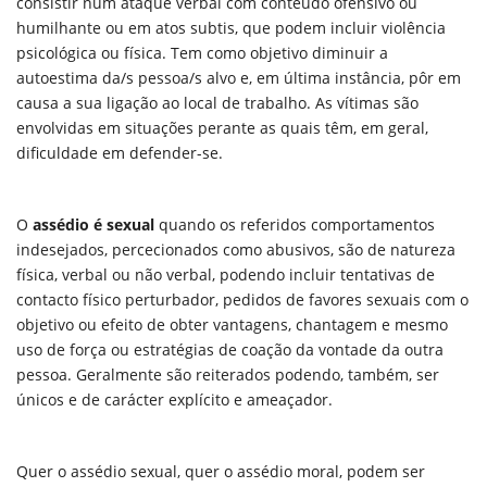
consistir
num ataque verbal com conteúdo ofensivo ou
humilhante ou em atos subtis,
que podem incluir violência
psicológica ou física. Tem como objetivo diminuir
a
autoestima da/s pessoa/s alvo e, em última instância, pôr em
causa a sua ligação
ao local de trabalho. As vítimas são
envolvidas em situações perante as quais têm,
em geral,
dificuldade em defender-se.
O
assédio é sexual
quando os referidos comportamentos
indesejados, percecionados
como abusivos, são de natureza
física, verbal ou não verbal, podendo incluir tentativas
de
contacto físico perturbador, pedidos de favores sexuais com o
objetivo
ou efeito de obter vantagens, chantagem e mesmo
uso de força ou estratégias
de coação da vontade da outra
pessoa. Geralmente são reiterados podendo,
também, ser
únicos e de carácter explícito e ameaçador.
Quer o assédio sexual, quer o assédio moral, podem ser