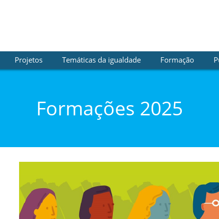
Projetos
Temáticas da igualdade
Formação
P
Formações 2025