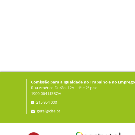
Comissão para a Igualdade no Trabalho e no Emprego
Rua Américo Durão, 12A – 1º e 2º piso
1900-064 LISBOA
215 954 000
geral@cite.pt