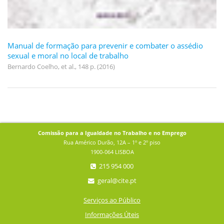
Manual de formação para prevenir e combater o assédio
sexual e moral no local de trabalho
Bernardo Coelho, et al., 148 p. (2016)
Comissão para a Igualdade no Trabalho e no Emprego
Rua Américo Durão, 12A – 1º e 2º piso
1900-064 LISBOA
215 954 000
geral@cite.pt
Serviços ao Público
Informações Úteis