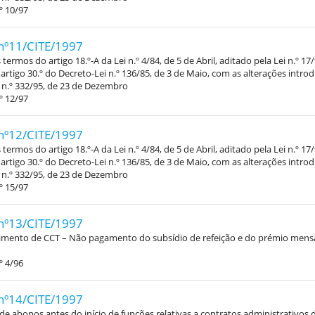
º 10/97
nº11/CITE/1997
termos do artigo 18.º-A da Lei n.º 4/84, de 5 de Abril, aditado pela Lei n.º 17
 artigo 30.º do Decreto-Lei n.º 136/85, de 3 de Maio, com as alterações intro
 n.º 332/95, de 23 de Dezembro
º 12/97
nº12/CITE/1997
termos do artigo 18.º-A da Lei n.º 4/84, de 5 de Abril, aditado pela Lei n.º 17
 artigo 30.º do Decreto-Lei n.º 136/85, de 3 de Maio, com as alterações intro
 n.º 332/95, de 23 de Dezembro
º 15/97
nº13/CITE/1997
mento de CCT – Não pagamento do subsídio de refeição e do prémio mensa
º 4/96
nº14/CITE/1997
de abonos antes do início de funções relativas a contratos administrativos 