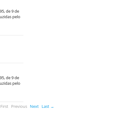
/95, de 9 de
duzidas pelo
/95, de 9 de
duzidas pelo
First
Previous
Next
Last →