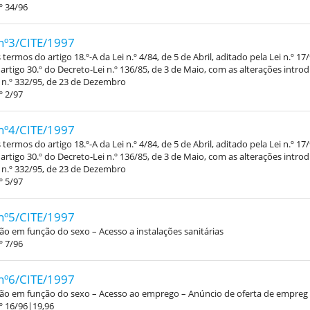
º 34/96
nº3/CITE/1997
termos do artigo 18.º-A da Lei n.º 4/84, de 5 de Abril, aditado pela Lei n.º 17
 artigo 30.º do Decreto-Lei n.º 136/85, de 3 de Maio, com as alterações intro
 n.º 332/95, de 23 de Dezembro
º 2/97
nº4/CITE/1997
termos do artigo 18.º-A da Lei n.º 4/84, de 5 de Abril, aditado pela Lei n.º 17
 artigo 30.º do Decreto-Lei n.º 136/85, de 3 de Maio, com as alterações intro
 n.º 332/95, de 23 de Dezembro
º 5/97
nº5/CITE/1997
ão em função do sexo – Acesso a instalações sanitárias
º 7/96
nº6/CITE/1997
ção em função do sexo – Acesso ao emprego – Anúncio de oferta de empreg
º 16/96|19,96