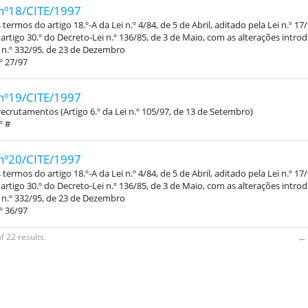
nº18/CITE/1997
termos do artigo 18.º-A da Lei n.º 4/84, de 5 de Abril, aditado pela Lei n.º 17
 artigo 30.º do Decreto-Lei n.º 136/85, de 3 de Maio, com as alterações intro
 n.º 332/95, de 23 de Dezembro
º 27/97
nº19/CITE/1997
recrutamentos (Artigo 6.º da Lei n.º 105/97, de 13 de Setembro)
º #
nº20/CITE/1997
termos do artigo 18.º-A da Lei n.º 4/84, de 5 de Abril, aditado pela Lei n.º 17
 artigo 30.º do Decreto-Lei n.º 136/85, de 3 de Maio, com as alterações intro
 n.º 332/95, de 23 de Dezembro
º 36/97
f 22 results.
← 