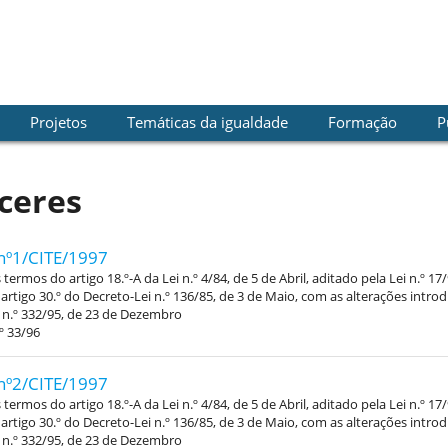
Projetos
Temáticas da igualdade
Formação
P
ceres
nº1/CITE/1997
termos do artigo 18.º-A da Lei n.º 4/84, de 5 de Abril, aditado pela Lei n.º 17
 artigo 30.º do Decreto-Lei n.º 136/85, de 3 de Maio, com as alterações intro
 n.º 332/95, de 23 de Dezembro
º 33/96
nº2/CITE/1997
termos do artigo 18.º-A da Lei n.º 4/84, de 5 de Abril, aditado pela Lei n.º 17
 artigo 30.º do Decreto-Lei n.º 136/85, de 3 de Maio, com as alterações intro
 n.º 332/95, de 23 de Dezembro