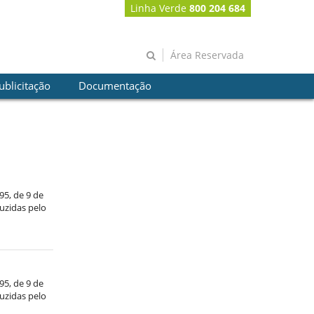
Linha Verde
800 204 684
Área Reservada
ublicitação
Documentação
/95, de 9 de
duzidas pelo
/95, de 9 de
duzidas pelo