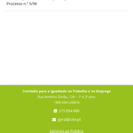
Processo n.º 5/96
Comissão para a Igualdade no Trabalho e no Emprego
Rua Américo Durão, 12A – 1º e 2º piso
1900-064 LISBOA
215 954 000
geral@cite.pt
Serviços ao Público