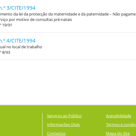
n.º 3/CITE/1994
mento da lei da protecção da maternidade e da paternidade – Não pagame
erviço por motivo de consultas pré-natais
º 19/91
n.º 4/CITE/1994
ual no local de trabalho
º 8/93
Serviços ao Público
Acessibilidade
Informações Úteis
Termos e condiç
Contactos
Mapa do Site