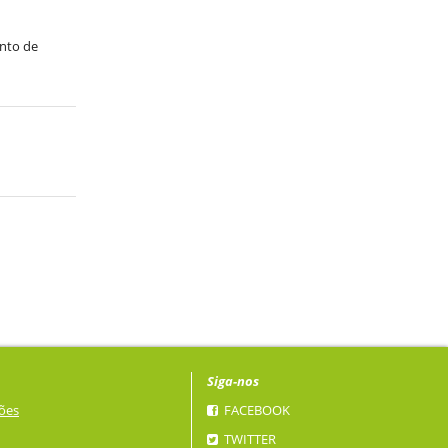
nto de
Siga-nos
ões
FACEBOOK
TWITTER