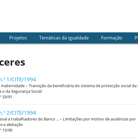
Projetos
Temáticas da igualdade
Formação
P
ceres
n.º 1/CITE/1994
 maternidade – Transição da beneficiária do sistema de protecção social da
a o da Segurança Social
º 33/91
n.º 2/CITE/1994
soal a trabalhadores do Banco ... – Limitações por motivo de ausências por
 e aleitação
º 15/90