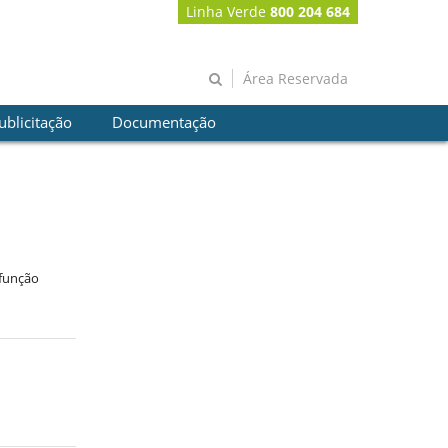
Linha Verde
800 204 684
Área Reservada
ublicitação
Documentação
 função