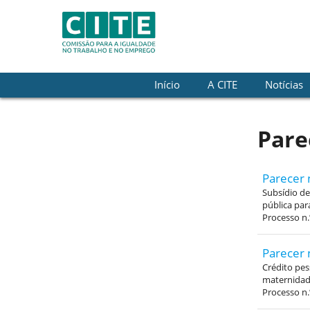
Skip to Content
Início
A CITE
Notícias
Pare
Parecer 
Subsídio de
pública par
Processo n.
Parecer 
Crédito pes
maternidade
Processo n.