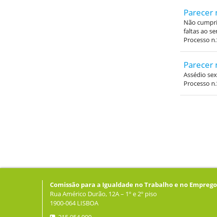
Parecer 
Não cumpri
faltas ao s
Processo n.
Parecer 
Assédio sex
Processo n.
Comissão para a Igualdade no Trabalho e no Emprego
Rua Américo Durão, 12A – 1º e 2º piso
1900-064 LISBOA