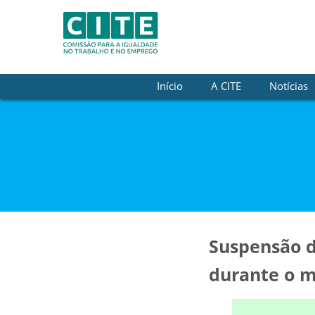
Skip to Content
Início
A CITE
Notícias
Suspensão do 
durante o m