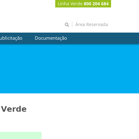
Linha Verde
800 204 684
Área Reservada
ublicitação
Documentação
𝗲𝗿𝗱𝗲