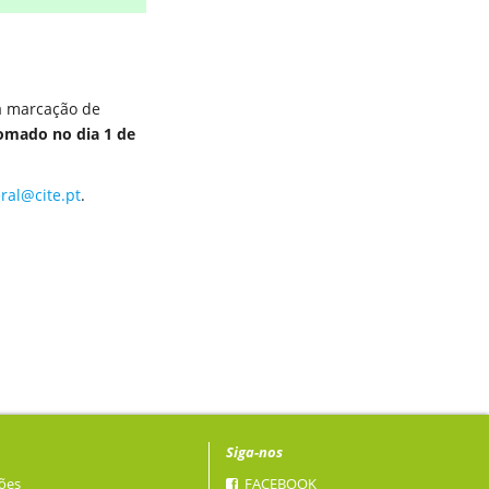
 a marcação de
omado no dia 1 de
ral@cite.pt
.
Siga-nos
ões
FACEBOOK