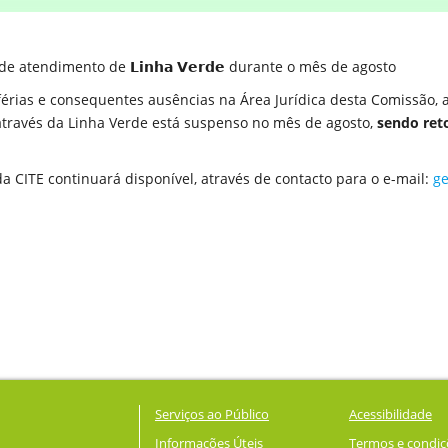
 atendimento de 𝗟𝗶𝗻𝗵𝗮 𝗩𝗲𝗿𝗱𝗲 durante o mês de agosto
férias e consequentes ausências na Área Jurídica desta Comissão,
através da Linha Verde está suspenso no mês de agosto,
sendo ret
da CITE continuará disponível, através de contacto para o e-mail:
ge
Serviços ao Público
Acessibilidade
Informações Úteis
Termos e condiç