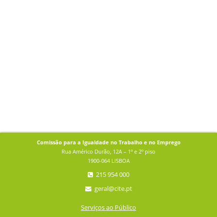
Comissão para a Igualdade no Trabalho e no Emprego
Rua Américo Durão, 12A – 1º e 2º piso
1900-064 LISBOA
215 954 000
geral@cite.pt
Serviços ao Público