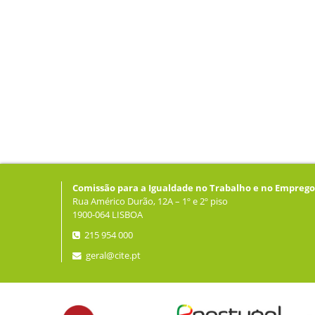
Comissão para a Igualdade no Trabalho e no Emprego
Rua Américo Durão, 12A – 1º e 2º piso
1900-064 LISBOA
215 954 000
geral@cite.pt