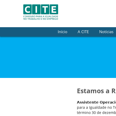
Skip to Content
Início
A CITE
Notícias
Estamos a R
𝗔𝘀𝘀𝗶𝘀𝘁𝗲𝗻𝘁𝗲 𝗢𝗽𝗲𝗿𝗮𝗰
para a Igualdade no T
término 30 de dezemb