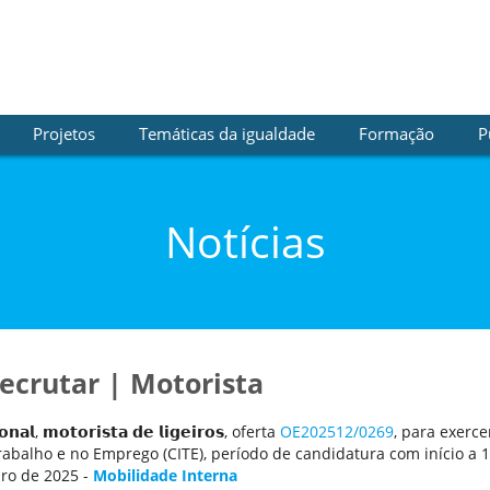
Projetos
Temáticas da igualdade
Formação
P
Notícias
ecrutar | Motorista
𝗼𝗻𝗮𝗹, 𝗺𝗼𝘁𝗼𝗿𝗶𝘀𝘁𝗮 𝗱𝗲 𝗹𝗶𝗴𝗲𝗶𝗿𝗼𝘀, oferta
OE202512/0269
, para exerc
rabalho e no Emprego (CITE), período de candidatura com início a
ro de 2025 -
Mobilidade Interna