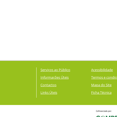
Serviços ao Público
Acessibilidade
Informações Úteis
Termos e condiç
Contactos
Mapa do Site
Links Úteis
Ficha Técnica