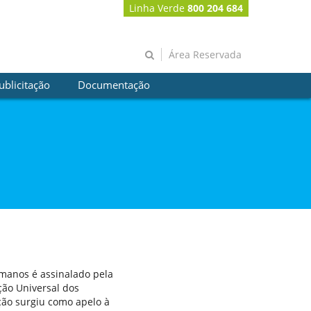
Linha Verde
800 204 684
Área Reservada
ublicitação
Documentação
anos é assinalado pela
ção Universal dos
ção surgiu como apelo à