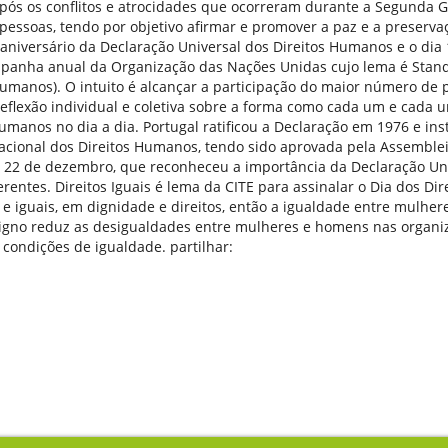
ós os conflitos e atrocidades que ocorreram durante a Segunda 
pessoas, tendo por objetivo afirmar e promover a paz e a preser
º aniversário da Declaração Universal dos Direitos Humanos e o di
panha anual da Organização das Nações Unidas cujo lema é Stan
Humanos). O intuito é alcançar a participação do maior número de
flexão individual e coletiva sobre a forma como cada um e cada 
umanos no dia a dia. Portugal ratificou a Declaração em 1976 e inst
cional dos Direitos Humanos, tendo sido aprovada pela Assemblei
e 22 de dezembro, que reconheceu a importância da Declaração Uni
entes. Direitos Iguais é lema da CITE para assinalar o Dia dos Di
 e iguais, em dignidade e direitos, então a igualdade entre mulhe
igno reduz as desigualdades entre mulheres e homens nas organi
 condições de igualdade. partilhar: