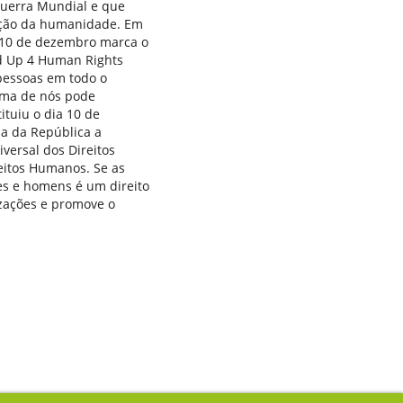
Guerra Mundial e que
vação da humanidade. Em
a 10 de dezembro marca o
d Up 4 Human Rights
 pessoas em todo o
uma de nós pode
ituiu o dia 10 de
a da República a
versal dos Direitos
reitos Humanos. Se as
res e homens é um direito
zações e promove o