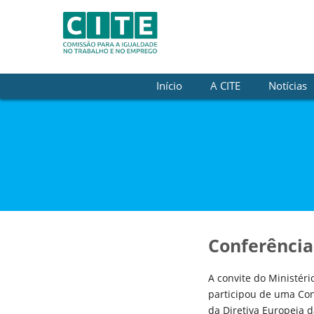
Skip to Content
Início
A CITE
Notícias
Conferência
A convite do Ministéri
participou de uma Con
da Diretiva Europeia d