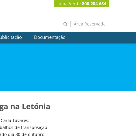
Linha Verde
800 204 684
Área Reservada
ublicitação
Documentação
iga na Letónia
 Carla Tavares,
abalhos de transposição
sado dia 30 de outubro.