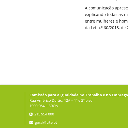
A comunicação apresen
explicando todas as m
entre mulheres e hom
da Lei n.º 60/2018, de
Comissão para a Igualdade no Trabalho e no Emprego
Rua Américo Durão, 12A – 1º e 2º piso
1900-064 LISBOA
215 954 000
geral@cite.pt