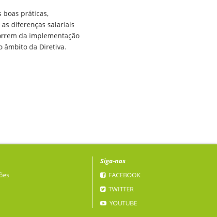
 boas práticas,
s diferenças salariais
correm da implementação
o âmbito da Diretiva.
Siga-nos
ões
FACEBOOK
TWITTER
YOUTUBE