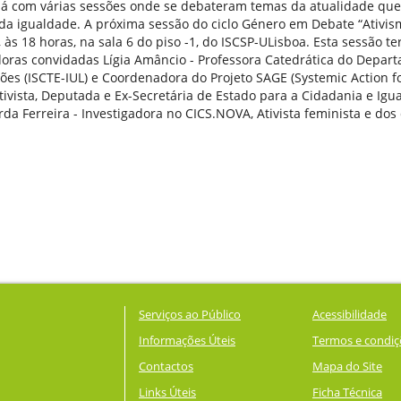
já com várias sessões onde se debateram temas da atualidade qu
da igualdade. A próxima sessão do ciclo Género em Debate “Ativis
l, às 18 horas, na sala 6 do piso -1, do ISCSP-ULisboa. Esta sessão 
ras convidadas Lígia Amâncio - Professora Catedrática do Depart
ões (ISCTE-IUL) e Coordenadora do Projeto SAGE (Systemic Action f
Ativista, Deputada e Ex-Secretária de Estado para a Cidadania e Ig
rda Ferreira - Investigadora no CICS.NOVA, Ativista feminista e dos
Serviços ao Público
Acessibilidade
Informações Úteis
Termos e condiç
Contactos
Mapa do Site
Links Úteis
Ficha Técnica