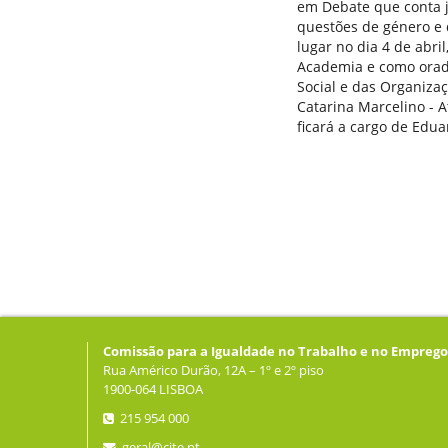
em Debate que conta 
questões de género e 
lugar no dia 4 de abri
Academia e como orado
Social e das Organizaç
Catarina Marcelino - 
ficará a cargo de Edua
Comissão para a Igualdade no Trabalho e no Emprego
Rua Américo Durão, 12A – 1º e 2º piso
1900-064 LISBOA
215 954 000
geral@cite.pt