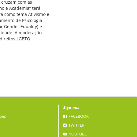
e cruzam com as
mo e Academia” terá
terá como tema Ativismo e
amento de Psicologia
or Gender Equality) e
ualdade. A moderação
 direitos LGBTQ.
Siga-nos
ões
FACEBOOK
TWITTER
YOUTUBE