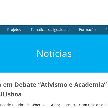
Projetos
Temáticas da igualdade
Formação
P
Notícias
o em Debate “Ativismo e Academia” 
ULisboa
inar de Estudos de Género (CIEG) lançou, em 2013, um ciclo de deb