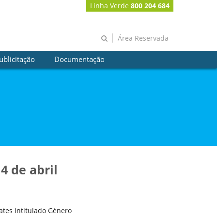
Linha Verde
800 204 684
Área Reservada
ublicitação
Documentação
4 de abril
ates intitulado Género