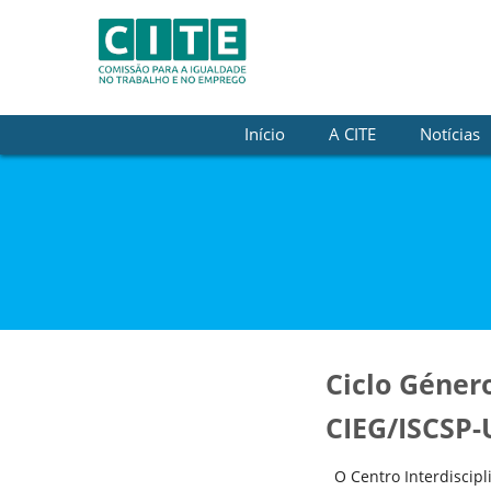
Skip to Content
Início
A CITE
Notícias
Ciclo Géner
CIEG/ISCSP-
O Centro Interdiscipl