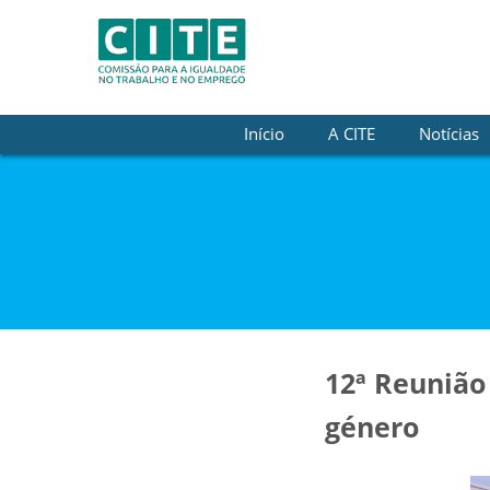
Skip to Content
Início
A CITE
Notícias
12ª Reunião 
género