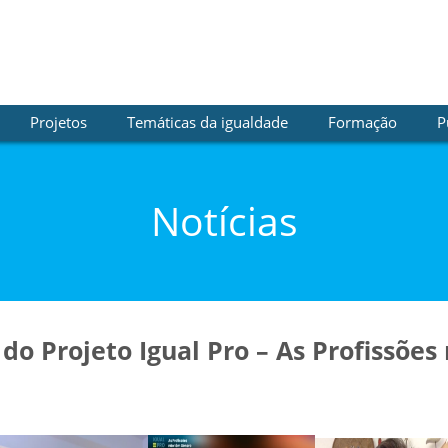
Projetos
Temáticas da igualdade
Formação
P
Notícias
do Projeto Igual Pro – As Profissõe