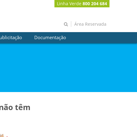
Linha Verde
800 204 684
Área Reservada
ublicitação
Documentação
s não têm