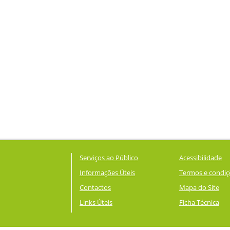
Serviços ao Público
Acessibilidade
Informações Úteis
Termos e condiç
Contactos
Mapa do Site
Links Úteis
Ficha Técnica