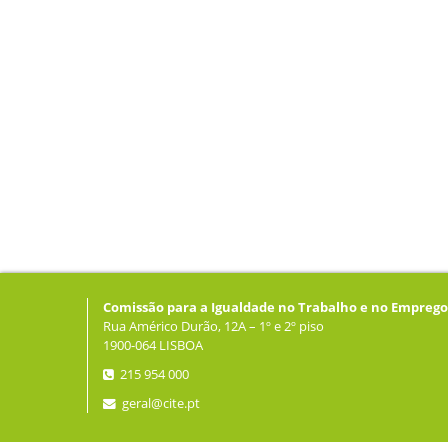
Comissão para a Igualdade no Trabalho e no Emprego
Rua Américo Durão, 12A – 1º e 2º piso
1900-064 LISBOA
215 954 000
geral@cite.pt