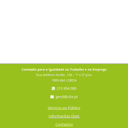
Comissão para a Igualdade no Trabalho e no Emprego
Rua Américo Durão, 12A – 1º e 2º piso
1900-064 LISBOA
215 954 000
geral@cite.pt
Serviços ao Público
Informações Úteis
Contactos