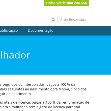
Linha Verde
800 204 684
Área Reservada
ublicitação
Documentação
alhador
eis seguidos ou interpolados, pagos a 100 % da
 dias seguintes ao nascimento do/a filho/a, cinco dos
uir ao nascimento.
dias úteis de licença, pagos a 100 % da remuneração de
os em simultâneo com o gozo da licença parental