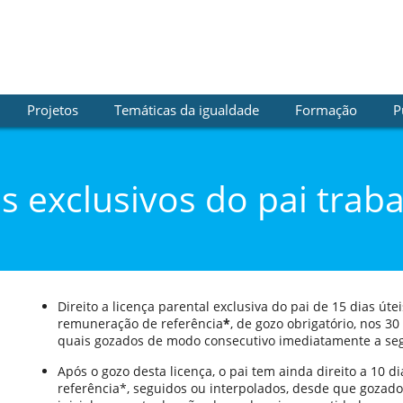
Projetos
Temáticas da igualdade
Formação
P
os exclusivos do pai trab
Direito a licença parental exclusiva do pai de 15 dias út
remuneração de referência
*
, de gozo obrigatório, nos 30
quais gozados de modo consecutivo imediatamente a seg
Após o gozo desta licença, o pai tem ainda direito a 10 
referência*, seguidos ou interpolados, desde que gozad