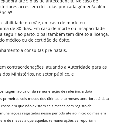
regadora até 5 dias de antecedência. No caso de
anteriores acrescem dois dias por cada gémeo/a além
ência
*
.
mpossibilidade da mãe, em caso de morte ou
ínima de 30 dias. Em caso de morte ou incapacidade
a seguir ao parto, o pai também tem direito a licença.
do médico ou de certidão de óbito.
nhamento a consultas pré-natais.
tuem contraordenações, atuando a Autoridade para as
 dos Ministérios, no setor público, e
ercentagem ao valor da remuneração de referência do/a
s primeiros seis meses dos últimos oito meses anteriores à data
 Nos casos em que não existam seis meses com registo de
munerações registadas nesse período até ao início do mês em
 número de meses a que aquelas remunerações se reportam,