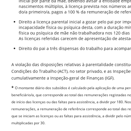
inicial por parte da mãe, devendo avisar a entidade emp
nascimentos múltiplos, à licença prevista nos números 
do/a primeiro/a, pagos a 100 % da remuneração de refer
Direito a licença parental inicial a gozar pelo pai por i
incapacidade física ou psíquica desta, com a duração m
física ou psíquica de mãe não trabalhadora nos 120 dias 
As licenças referidas carecem de apresentação de atesta
Direito do pai a três dispensas do trabalho para acompa
A violação das disposições relativas à parentalidade consti
Condições do Trabalho (ACT), no setor privado, e as Inspeções
cumulativamente a Inspeção-geral de Finanças (IGF).
*
O montante diário dos subsídios é calculado pela aplicação de uma p
beneficiário/a, que corresponde ao total das remunerações registadas no
de início das licenças ou das faltas para assistência, a dividir por 180.
remunerações, a remuneração de referência corresponde ao total das re
que se iniciam as licenças ou as faltas para assistência, a dividir pelo
multiplicadas por 30.