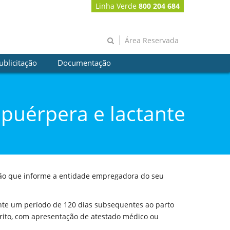
Linha Verde
800 204 684
Área Reservada
ublicitação
Documentação
 puérpera e lactante
ão que informe a entidade empregadora do seu
nte um período de 120 dias subsequentes ao parto
rito, com apresentação de atestado médico ou