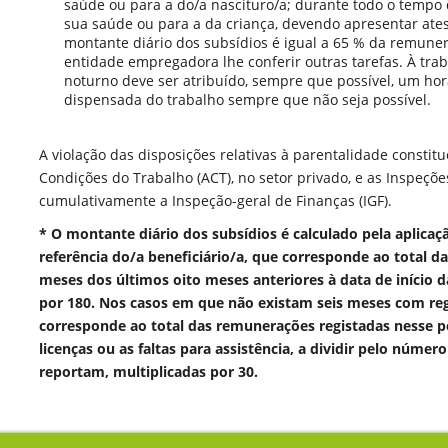
saúde ou para a do/a nascituro/a; durante todo o tempo
sua saúde ou para a da criança, devendo apresentar ate
montante diário dos subsídios é igual a 65 % da remune
entidade empregadora lhe conferir outras tarefas. À tr
noturno deve ser atribuído, sempre que possível, um hor
dispensada do trabalho sempre que não seja possível.
A violação das disposições relativas à parentalidade consti
Condições do Trabalho (ACT), no setor privado, e as Inspeções
cumulativamente a Inspeção-geral de Finanças (IGF).
*
O montante diário dos subsídios é calculado pela aplic
referência do/a beneficiário/a, que corresponde ao total d
meses dos últimos oito meses anteriores à data de início das
por 180. Nos casos em que não existam seis meses com re
corresponde ao total das remunerações registadas nesse pe
licenças ou as faltas para assistência, a dividir pelo núm
reportam, multiplicadas por 30.