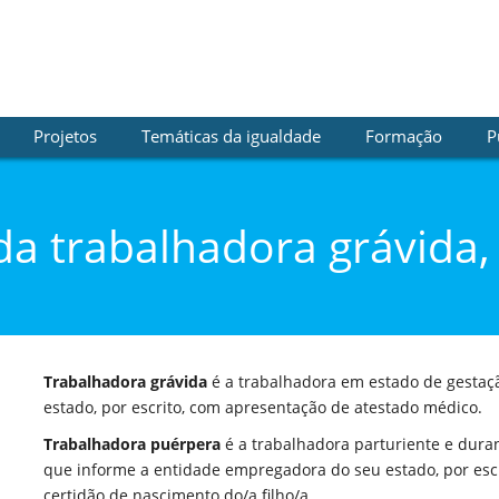
Projetos
Temáticas da igualdade
Formação
P
 da trabalhadora grávida,
Trabalhadora grávida
é a trabalhadora em estado de gestaç
estado, por escrito, com apresentação de atestado médico.
Trabalhadora puérpera
é a trabalhadora parturiente e dura
que informe a entidade empregadora do seu estado, por esc
certidão de nascimento do/a filho/a.