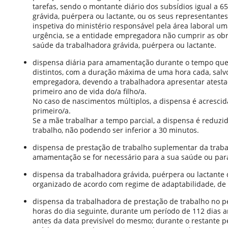
tarefas, sendo o montante diário dos subsídios igual a 
grávida, puérpera ou lactante, ou os seus representante
inspetiva do ministério responsável pela área laboral uma
urgência, se a entidade empregadora não cumprir as ob
saúde da trabalhadora grávida, puérpera ou lactante.
dispensa diária para amamentação durante o tempo que
distintos, com a duração máxima de uma hora cada, salv
empregadora, devendo a trabalhadora apresentar atesta
primeiro ano de vida do/a filho/a.
No caso de nascimentos múltiplos, a dispensa é acresci
primeiro/a.
Se a mãe trabalhar a tempo parcial, a dispensa é reduzi
trabalho, não podendo ser inferior a 30 minutos.
dispensa de prestação de trabalho suplementar da traba
amamentação se for necessário para a sua saúde ou para
dispensa da trabalhadora grávida, puérpera ou lactante 
organizado de acordo com regime de adaptabilidade, de 
dispensa da trabalhadora de prestação de trabalho no pe
horas do dia seguinte, durante um período de 112 dias 
antes da data previsível do mesmo; durante o restante pe