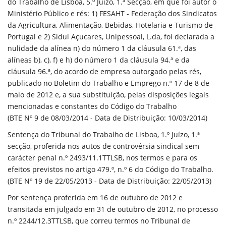
do Trabalho de Lisboa, 5.º Juízo, 1.ª Secção, em que foi autor o
Ministério Público e rés: 1) FESAHT - Federação dos Sindicatos
da Agricultura, Alimentação, Bebidas, Hotelaria e Turismo de
Portugal e 2) Sidul Açucares, Unipessoal, L.da, foi declarada a
nulidade da alínea n) do número 1 da cláusula 61.ª, das
alíneas b), c), f) e h) do número 1 da cláusula 94.ª e da
cláusula 96.ª, do acordo de empresa outorgado pelas rés,
publicado no Boletim do Trabalho e Emprego n.º 17 de 8 de
maio de 2012 e, a sua substituição, pelas disposições legais
mencionadas e constantes do Código do Trabalho
(BTE Nº 9 de 08/03/2014 - Data de Distribuição: 10/03/2014)
Sentença do Tribunal do Trabalho de Lisboa, 1.º Juízo, 1.ª
secção, proferida nos autos de controvérsia sindical sem
carácter penal n.º 2493/11.1TTLSB, nos termos e para os
efeitos previstos no artigo 479.º, n.º 6 do Código do Trabalho.
(BTE Nº 19 de 22/05/2013 - Data de Distribuição: 22/05/2013)
Por sentença proferida em 16 de outubro de 2012 e
transitada em julgado em 31 de outubro de 2012, no processo
n.º 2244/12.3TTLSB, que correu termos no Tribunal de