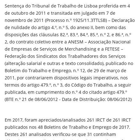
Sentença do Tribunal de Trabalho de Lisboa proferida em 4
de outubro de 2011 e transitada em julgado em 7 de
novembro de 2011 (Processo n.º 1925/11.3TTLSB) – Declaração
de nulidade do artigo 4.º, n.º 5, do anexo II, bem como das
disposições das cláusulas 82.ª, 83.ª, 84.ª, 85.ª, n.º 2, e 86.ª, n.º
2, do contrato coletivo entre a ANESM – Associação Nacional
de Empresas de Serviços de Merchandising e a FETESE –
Federação dos Sindicatos dos Trabalhadores dos Serviços
(alteração salarial e outras e texto consolidado), publicado no
Boletim do Trabalho e Emprego, n.º 12, de 29 de março de
2011, por contrariarem dispositivos legais imperativos, nos
termos do artigo 479.º, n.º 3, do Código do Trabalho, a seguir
publicada, em cumprimento do n.º 4 do citado artigo 479.º
(BTE n.º 21 de 08/06/2012 - Data de Distribuição: 08/06/2012)
Em 2017, foram apreciados/analisados
261
IRCT de
261
IRCT
publicados nos
48
Boletins de Trabalho e Emprego de 2017.
Destes
261
analisados verificou-se que
31
continham