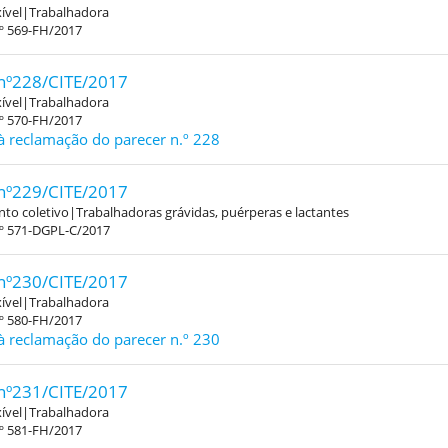
xível|Trabalhadora
.º 569-FH/2017
nº228/CITE/2017
xível|Trabalhadora
.º 570-FH/2017
à reclamação do parecer n.º 228
nº229/CITE/2017
o coletivo|Trabalhadoras grávidas, puérperas e lactantes
.º 571-DGPL-C/2017
nº230/CITE/2017
xível|Trabalhadora
.º 580-FH/2017
à reclamação do parecer n.º 230
nº231/CITE/2017
xível|Trabalhadora
.º 581-FH/2017