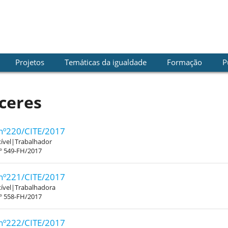
Projetos
Temáticas da igualdade
Formação
P
ceres
nº220/CITE/2017
xível|Trabalhador
.º 549-FH/2017
nº221/CITE/2017
xível|Trabalhadora
.º 558-FH/2017
nº222/CITE/2017