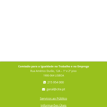
Comissão para a Igualdade no Trabalho e no Emprego
Rua Américo Durão, 12A – 1º e 2º piso
1900-064 LISBOA
215 954 000
geral@cite.pt
Serviços ao Público
Informações Úteis