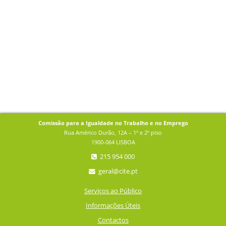
Comissão para a Igualdade no Trabalho e no Emprego
Rua Américo Durão, 12A – 1º e 2º piso
1900-064 LISBOA
215 954 000
geral@cite.pt
Serviços ao Público
Informações Úteis
Contactos