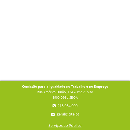
Comissão para a Igualdade no Trabalho e no Emprego
Rua Américo Durão, 12A – 1º e 2º piso
1900-064 LISBOA
215 954 000
geral@cite.pt
Serviços ao Público