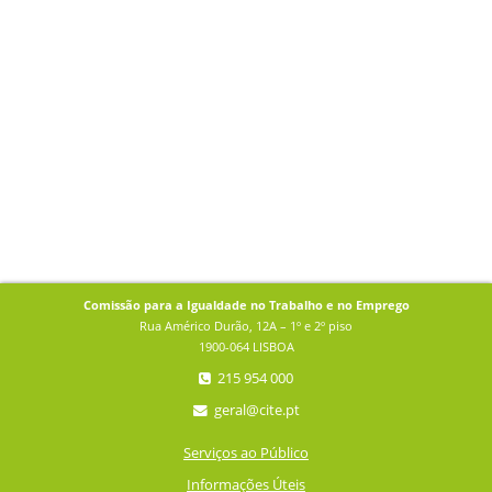
Comissão para a Igualdade no Trabalho e no Emprego
Rua Américo Durão, 12A – 1º e 2º piso
1900-064 LISBOA
215 954 000
geral@cite.pt
Serviços ao Público
Informações Úteis