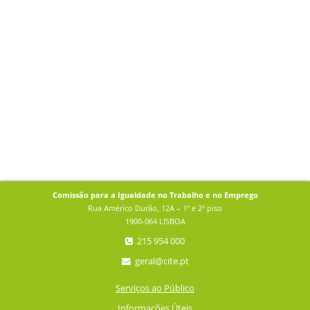
Comissão para a Igualdade no Trabalho e no Emprego
Rua Américo Durão, 12A – 1º e 2º piso
1900-064 LISBOA
215 954 000
geral@cite.pt
Serviços ao Público
Informações Úteis