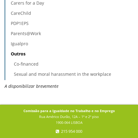
Carers for a Day
CareChild
PDP1EPS
Parents@Work
Igualpro
Outros
Co-financed
Sexual and moral harassment in the workplace
A disponibilizar brevemente
Comissão para a Igualdade no Trabalho e no Emprego
Rua Américo Durão, 12A – 1º e 2º piso
1900-064 LISBOA
215 954 000