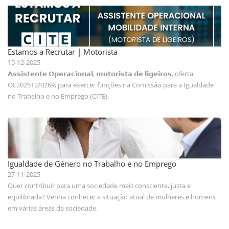
Estamos a Recrutar | Motorista
15-12-2025
𝗔𝘀𝘀𝗶𝘀𝘁𝗲𝗻𝘁𝗲 𝗢𝗽𝗲𝗿𝗮𝗰𝗶𝗼𝗻𝗮𝗹, 𝗺𝗼𝘁𝗼𝗿𝗶𝘀𝘁𝗮 𝗱𝗲 𝗹𝗶𝗴𝗲𝗶𝗿𝗼𝘀, oferta
OE202512/0269, para exercer funções na Comissão para a Igualdade
no Trabalho e no Emprego (CITE).
Igualdade de Género no Trabalho e no Emprego
27-11-2025
Quer contribuir para uma sociedade mais consciente, justa e
equilibrada? Venha conhecer a situação atual de mulheres e homens
em várias áreas da sociedade.