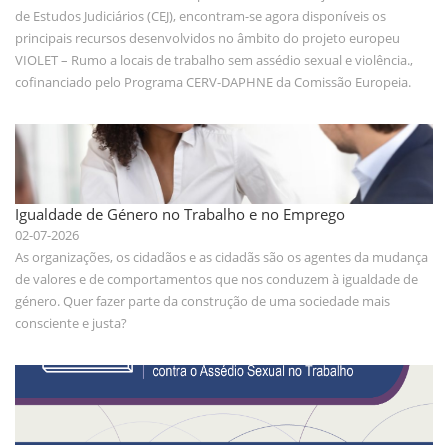
de Estudos Judiciários (CEJ), encontram-se agora disponíveis os
principais recursos desenvolvidos no âmbito do projeto europeu
VIOLET – Rumo a locais de trabalho sem assédio sexual e violência.,
cofinanciado pelo Programa CERV-DAPHNE da Comissão Europeia.
Igualdade de Género no Trabalho e no Emprego
02-07-2026
As organizações, os cidadãos e as cidadãs são os agentes da mudança
de valores e de comportamentos que nos conduzem à igualdade de
género. Quer fazer parte da construção de uma sociedade mais
consciente e justa?