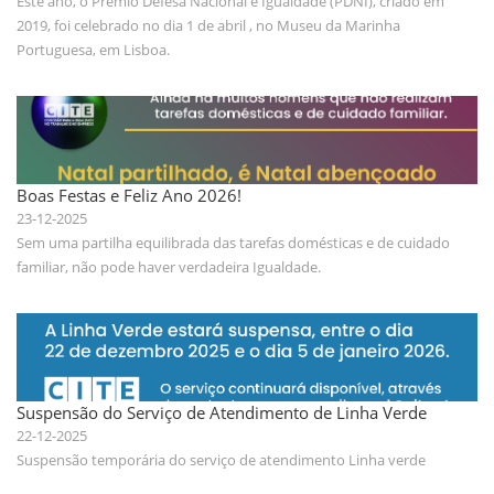
Este ano, o Prémio Defesa Nacional e Igualdade (PDNI), criado em
2019, foi celebrado no dia 1 de abril , no Museu da Marinha
Portuguesa, em Lisboa.
Boas Festas e Feliz Ano 2026!
23-12-2025
Sem uma partilha equilibrada das tarefas domésticas e de cuidado
familiar, não pode haver verdadeira Igualdade.
Suspensão do Serviço de Atendimento de Linha Verde
22-12-2025
Suspensão temporária do serviço de atendimento Linha verde