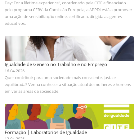
Day: For a lifetime experience”, coordenado pela CITE e financiado
pelo programa CERV da Comissão Europeia, a APPDI está a promover
uma ação de sensibilização online, certificada, dirigida a agentes
educativos.
Igualdade de Género no Trabalho e no Emprego
16-04-2026
Quer contribuir para uma sociedade mais consciente, justa e
equilibrada? Venha conhecer a situação atual de mulheres e homens
em várias áreas da sociedade.
Formação | Laboratórios de Igualdade
13-04-2026