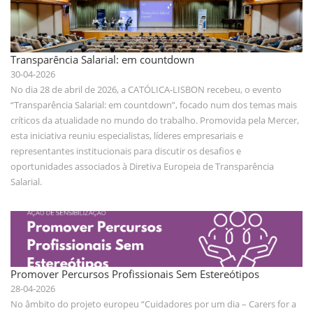
Transparência Salarial: em countdown
30-04-2026
No dia 28 de abril de 2026, a CATÓLICA-LISBON recebeu, o evento
“Transparência Salarial: em countdown”, focado num dos temas mais
críticos da atualidade no mundo do trabalho. Promovida pela Mercer,
esta iniciativa reuniu especialistas, líderes empresariais e
representantes institucionais para discutir os desafios e
oportunidades associados à Diretiva Europeia de Transparência
Salarial.
Promover Percursos Profissionais Sem Estereótipos
28-04-2026
No âmbito do projeto europeu “Cuidadores por um dia – Carers for a