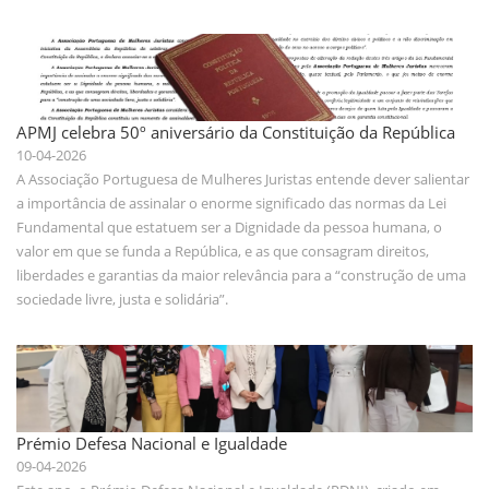
APMJ celebra 50º aniversário da Constituição da República
10-04-2026
A Associação Portuguesa de Mulheres Juristas entende dever salientar
a importância de assinalar o enorme significado das normas da Lei
Fundamental que estatuem ser a Dignidade da pessoa humana, o
valor em que se funda a República, e as que consagram direitos,
liberdades e garantias da maior relevância para a “construção de uma
sociedade livre, justa e solidária”.
Prémio Defesa Nacional e Igualdade
09-04-2026