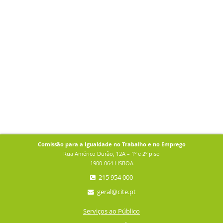
Comissão para a Igualdade no Trabalho e no Emprego
Rua Américo Durão, 12A – 1º e 2º piso
1900-064 LISBOA
215 954 000
geral@cite.pt
Serviços ao Público